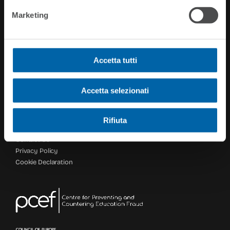
Contact Info
Marketing
CIMEA
Viale XXI Aprile, 36
00162 Roma
Accetta tutti
All right reserved – P.IVA/ C.F. 08590541002
Accetta selezionati
Site Links
Rifiuta
CIMEA
Contact Us
Privacy Policy
Cookie Declaration