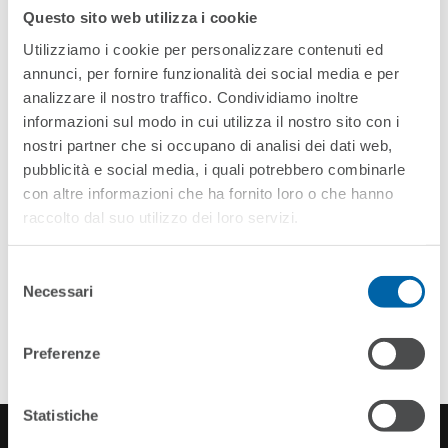
(Italy) Sign Memorandum Of
Questo sito web utilizza i cookie
Understanding To Establish
Utilizziamo i cookie per personalizzare contenuti ed
Centre For Preventing And
annunci, per fornire funzionalità dei social media e per
analizzare il nostro traffico. Condividiamo inoltre
Countering Education Fraud
informazioni sul modo in cui utilizza il nostro sito con i
nostri partner che si occupano di analisi dei dati web,
read more
pubblicità e social media, i quali potrebbero combinarle
con altre informazioni che ha fornito loro o che hanno
raccolto dal suo utilizzo dei loro servizi.
Selezione
Necessari
del
consenso
Preferenze
Statistiche