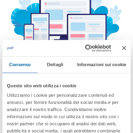
Consenso
Dettagli
Informazioni sui cookie
Questo sito web utilizza i cookie
The Website Of The Centre
Utilizziamo i cookie per personalizzare contenuti ed
For Preventing And
annunci, per fornire funzionalità dei social media e per
Countering Education Fraud
analizzare il nostro traffico. Condividiamo inoltre
Is Now Online
informazioni sul modo in cui utilizza il nostro sito con i
nostri partner che si occupano di analisi dei dati web,
read more
pubblicità e social media, i quali potrebbero combinarle