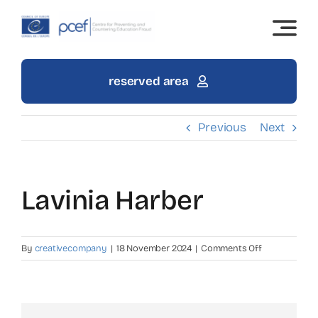
Skip
to
content
reserved area
Previous
Next
Lavinia Harber
on
By
creativecompany
|
18 November 2024
|
Comments Off
Lavinia
Harber