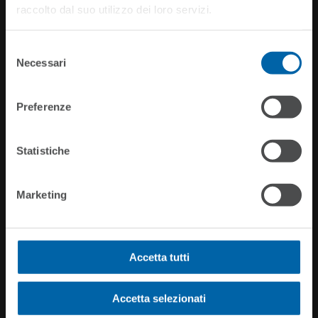
raccolto dal suo utilizzo dei loro servizi.
Contact Info
Selezione
Necessari
del
CIMEA
consenso
Viale XXI Aprile, 36
00162 Roma
Preferenze
All right reserved – P.IVA/ C.F. 08590541002
Statistiche
Site Links
Marketing
CIMEA
Contact Us
Privacy Policy
Cookie Declaration
Accetta tutti
Accetta selezionati