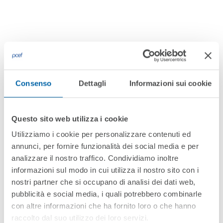
Consenso
Dettagli
Informazioni sui cookie
Solutions We Provided
Questo sito web utilizza i cookie
Quia nobis sed ipsam quaerat sit repellat iure! Aut
Utilizziamo i cookie per personalizzare contenuti ed
galisum velit aut dolores quibusdam qui enim
annunci, per fornire funzionalità dei social media e per
dolorem quibusdam non similique animi eos quia
analizzare il nostro traffico. Condividiamo inoltre
consequuntur quo cumque voluptatem. A sequi
informazioni sul modo in cui utilizza il nostro sito con i
magni ut illo omnis qui accusantium
nostri partner che si occupano di analisi dei dati web,
reprehenderit? In voluptas nihil cum galisum iusto
pubblicità e social media, i quali potrebbero combinarle
ut repellat ipsam eos eaque quaerat. Hic dolorem
con altre informazioni che ha fornito loro o che hanno
raccolto dal suo utilizzo dei loro servizi.
porro vel adipisci quia cum adipisci totam. Et unde