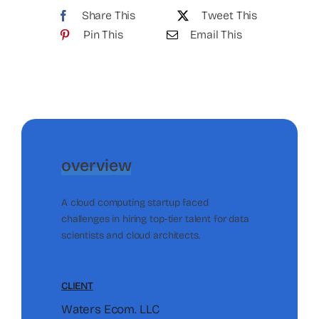
Share This
Tweet This
Pin This
Email This
overview
A cloud computing startup faced
challenges in hiring top-tier talent for data
scientists and cloud architects.
CLIENT
Waters Ecom. LLC