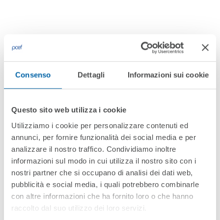
Consenso
Dettagli
Informazioni sui cookie
Solutions We Provided
Questo sito web utilizza i cookie
Quia nobis sed ipsam quaerat sit repellat iure! Aut
Utilizziamo i cookie per personalizzare contenuti ed
galisum velit aut dolores quibusdam qui enim
annunci, per fornire funzionalità dei social media e per
dolorem quibusdam non similique animi eos quia
analizzare il nostro traffico. Condividiamo inoltre
informazioni sul modo in cui utilizza il nostro sito con i
consequuntur quo cumque voluptatem. A sequi
nostri partner che si occupano di analisi dei dati web,
magni ut illo omnis qui accusantium
pubblicità e social media, i quali potrebbero combinarle
reprehenderit? In voluptas nihil cum galisum iusto
con altre informazioni che ha fornito loro o che hanno
ut repellat ipsam eos eaque quaerat. Hic dolorem
raccolto dal suo utilizzo dei loro servizi.
porro vel adipisci quia cum adipisci totam. Et unde