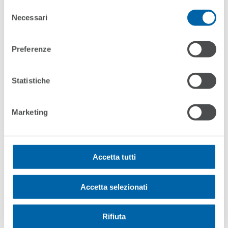
Selezione
Necessari
del
consenso
Preferenze
Pool Of Experts Established
– Supporting The Centre For
Statistiche
Preventing And Countering
Education Fraud
Marketing
read more
Accetta tutti
Accetta selezionati
Rifiuta